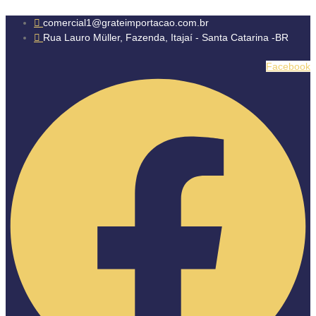
Ir
comercial1@grateimportacao.com.br
para
Rua Lauro Müller, Fazenda, Itajaí - Santa Catarina -BR
o
conteúdo
Facebook