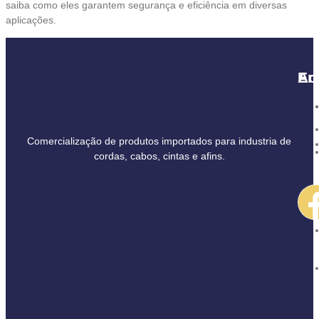
saiba como eles garantem segurança e eficiência em diversas
aplicações.
Ac
En
Comercialização de produtos importados para industria de
cordas, cabos, cintas e afins.