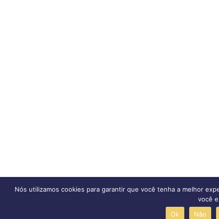
Nós utilizamos cookies para garantir que você tenha a melhor exp
você es
Ok
Não