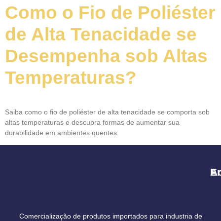
Como o Fio de Poliéster
de Alta Tenacidade se
Desempenha sob Altas
Temperaturas?
Saiba como o fio de poliéster de alta tenacidade se comporta sob
altas temperaturas e descubra formas de aumentar sua
durabilidade em ambientes quentes.
A
E
Comercialização de produtos importados para industria de